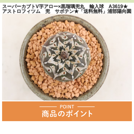
スーパーカブトV字アロー×黒瑠璃兜丸 輸入球 A3619★
アストロフィツム 兜 サボテン★「送料無料」浦部陽向園