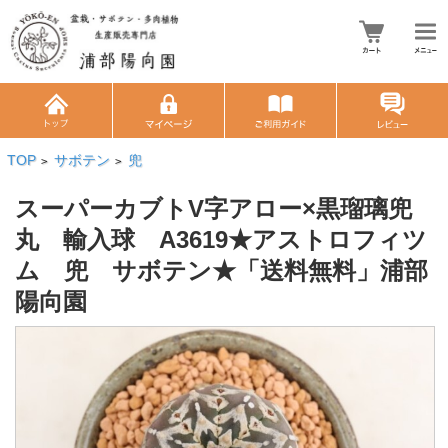
TOP
サボテン
兜
>
>
スーパーカブトV字アロー×黒瑠璃兜
丸 輸入球 A3619★アストロフィツ
ム 兜 サボテン★「送料無料」浦部
陽向園