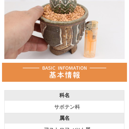
科名
サボテン科
属名