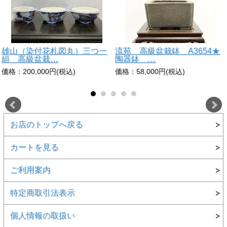
雄山（染付花札図丸）三つ一
流苑 高級盆栽鉢 A3654★
組 高級盆栽…
陶器鉢 …
価格：200,000円(税込)
価格：58,000円(税込)
お店のトップへ戻る
カートを見る
ご利用案内
特定商取引法表示
個人情報の取扱い