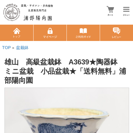
TOP
盆栽鉢
>
雄山 高級盆栽鉢 A3639★陶器鉢
ミニ盆栽 小品盆栽★「送料無料」浦
部陽向園