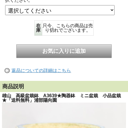
択ください。
在
只今、こちらの商品は売
庫
り切れでございます。
返品についての詳細はこちら
商品説明
雄山 高級盆栽鉢 A3639★陶器鉢 ミニ盆栽 小品盆栽
★「送料無料」浦部陽向園