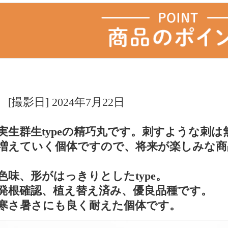
[撮影日] 2024年7月22日
実生群生typeの精巧丸です。刺すような刺
増えていく個体ですので、将来が楽しみな商
色味、形がはっきりとしたtype。
発根確認、植え替え済み、優良品種です。
寒さ暑さにも良く耐えた個体です。