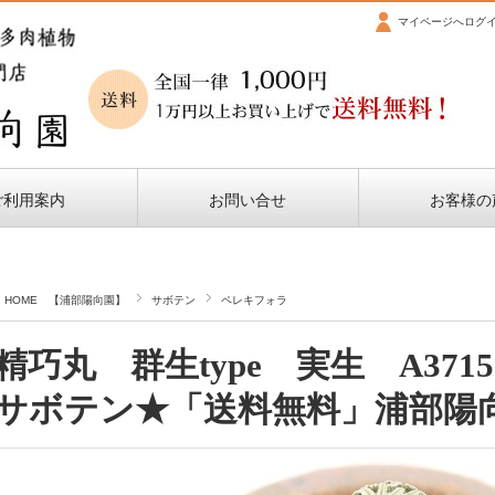
マイページへログ
ご利用案内
お問い合せ
お客様の
HOME 【浦部陽向園】
サボテン
ペレキフォラ
精巧丸 群生type 実生 A3
サボテン★「送料無料」浦部陽