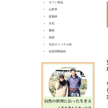
ギフト商品
山野草
盆栽鉢
水石
書籍
福袋
当店オリジナル鉢
信楽焼陶器鉢