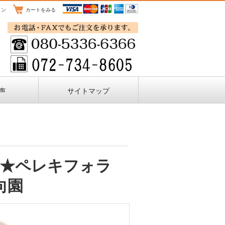
イン
カートをみる
声
サイトマップ
715★ペレキフォラ
向園