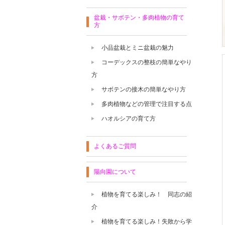
盆栽・サボテン・多肉植物の育て
方
小品盆栽とミニ盆栽の魅力
コーデックスの整枝の簡単なやり
方
サボテンの接木の簡単なやり方
多肉植物などの管理で注目する点
ハオルシアの育て方
よくあるご質問
陽向園について
植物を育てる楽しみ！ 同志の紹
介
植物を育てる楽しみ！失敗から学