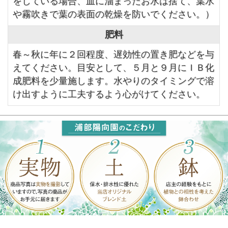
をしている場合、皿に溜まったお水は捨て、葉水
や霧吹きで葉の表面の乾燥を防いでください。）
肥料
春～秋に年に２回程度、遅効性の置き肥などを与
えてください。目安として、５月と９月にＩＢ化
成肥料を少量施します。水やりのタイミングで溶
け出すように工夫するよう心がけてください。