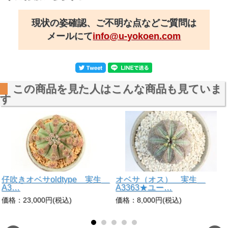
現状の姿確認、ご不明な点などご質問は
メールにて
info@u-yokoen.com
この商品を見た人はこんな商品も見ていま
す
仔吹きオベサoldtype 実生
オベサ（オス） 実生
A3…
A3363★ユー…
価格：23,000円(税込)
価格：8,000円(税込)