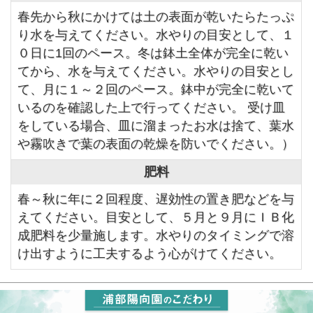
春先から秋にかけては土の表面が乾いたらたっぷ
り水を与えてください。水やりの目安として、１
０日に1回のペース。冬は鉢土全体が完全に乾い
てから、水を与えてください。水やりの目安とし
て、月に１～２回のペース。鉢中が完全に乾いて
いるのを確認した上で行ってください。 受け皿
をしている場合、皿に溜まったお水は捨て、葉水
や霧吹きで葉の表面の乾燥を防いでください。）
肥料
春～秋に年に２回程度、遅効性の置き肥などを与
えてください。目安として、５月と９月にＩＢ化
成肥料を少量施します。水やりのタイミングで溶
け出すように工夫するよう心がけてください。