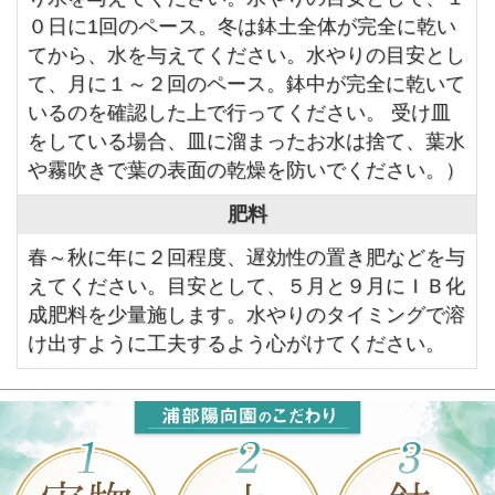
０日に1回のペース。冬は鉢土全体が完全に乾い
てから、水を与えてください。水やりの目安とし
て、月に１～２回のペース。鉢中が完全に乾いて
いるのを確認した上で行ってください。 受け皿
をしている場合、皿に溜まったお水は捨て、葉水
や霧吹きで葉の表面の乾燥を防いでください。）
肥料
春～秋に年に２回程度、遅効性の置き肥などを与
えてください。目安として、５月と９月にＩＢ化
成肥料を少量施します。水やりのタイミングで溶
け出すように工夫するよう心がけてください。