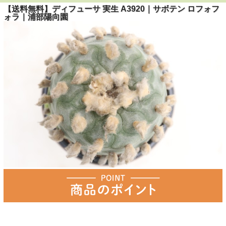
【送料無料】ディフューサ 実生 A3920｜サボテン ロフォフ
ォラ｜浦部陽向園