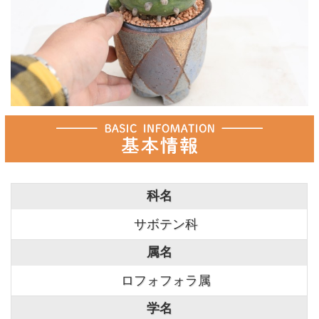
科名
サボテン科
属名
ロフォフォラ属
学名