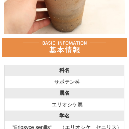
科名
サボテン科
属名
エリオシケ属
学名
”Eriosyce senilis” （エリオシケ セニリス）