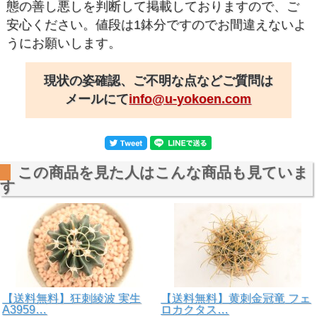
態の善し悪しを判断して掲載しておりますので、ご
安心ください。値段は1鉢分ですのでお間違えないよ
うにお願いします。
現状の姿確認、ご不明な点などご質問は
メールにて
info@u-yokoen.com
この商品を見た人はこんな商品も見ていま
す
【送料無料】狂刺綾波 実生
【送料無料】黄刺金冠竜 フェ
A3959…
ロカクタス…