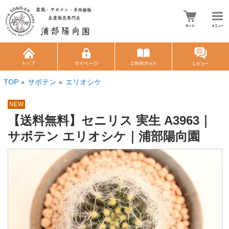
TOP
サボテン
エリオシケ
>
>
NEW
【送料無料】セニリス 実生 A3963｜
サボテン エリオシケ｜浦部陽向園