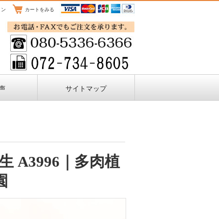
イン
カートをみる
声
サイトマップ
生 A3996｜多肉植
園