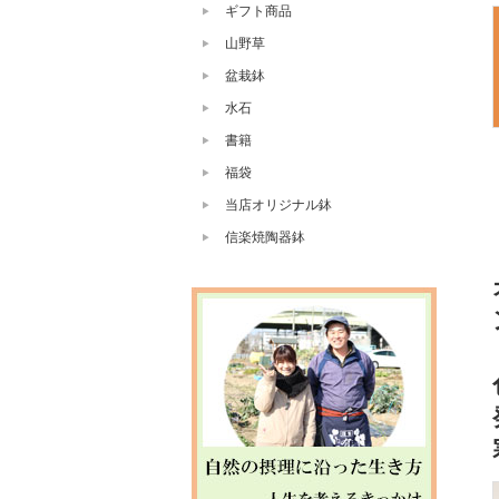
ギフト商品
山野草
盆栽鉢
水石
書籍
福袋
当店オリジナル鉢
信楽焼陶器鉢