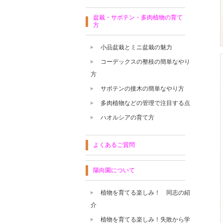
盆栽・サボテン・多肉植物の育て
方
小品盆栽とミニ盆栽の魅力
コーデックスの整枝の簡単なやり
方
サボテンの接木の簡単なやり方
多肉植物などの管理で注目する点
ハオルシアの育て方
よくあるご質問
陽向園について
植物を育てる楽しみ！ 同志の紹
介
植物を育てる楽しみ！失敗から学