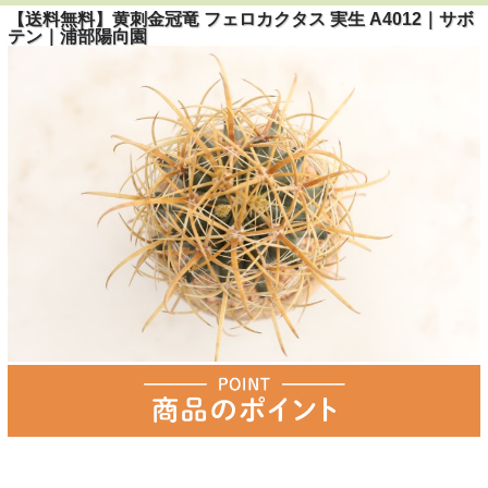
【送料無料】黄刺金冠竜 フェロカクタス 実生 A4012｜サボ
テン｜浦部陽向園