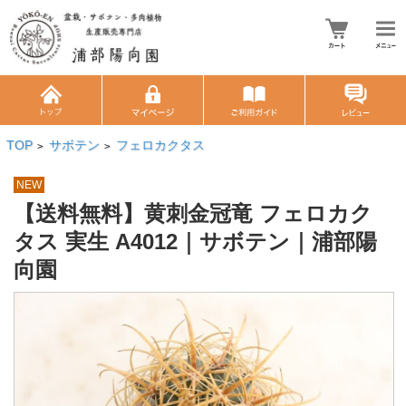
TOP
サボテン
フェロカクタス
>
>
NEW
【送料無料】黄刺金冠竜 フェロカク
タス 実生 A4012｜サボテン｜浦部陽
向園