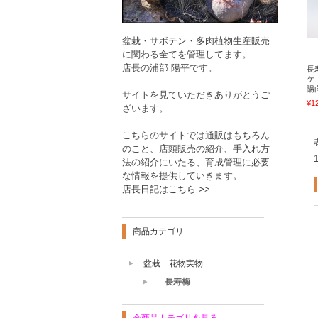
盆栽・サボテン・多肉植物生産販売
に関わる全てを管理してます。
店長の浦部 陽平です。
長
ケ
陽
サイトを見ていただきありがとうご
¥1
ざいます。
こちらのサイトでは通販はもちろん
のこと、店頭販売の紹介、手入れ方
法の紹介にいたる、育成管理に必要
な情報を提供していきます。
店長日記はこちら >>
商品カテゴリ
盆栽 花物実物
長寿梅