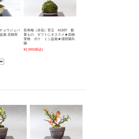
 チョウジュバ
長寿梅（赤花）苔玉 A1687 数
｜盆栽 花物実
量もの ギフトにオススメ★花物
実物 ボケ ミニ盆栽★浦部陽向
園
¥2,000
(税込)