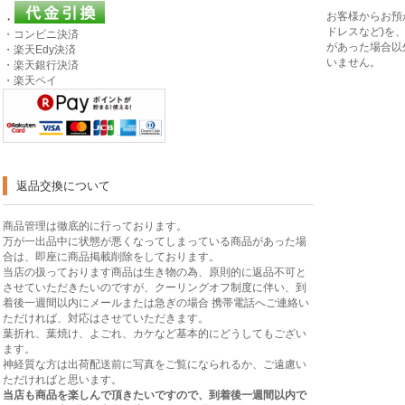
お客様からお預
・
ドレスなど)を
・コンビニ決済
があった場合以
・楽天Edy決済
いません。
・楽天銀行決済
・楽天ペイ
返品交換について
商品管理は徹底的に行っております。
万が一出品中に状態が悪くなってしまっている商品があった場
合は、即座に商品掲載削除をしております。
当店の扱っております商品は生き物の為、原則的に返品不可と
させていただきたいのですが、クーリングオフ制度に伴い、到
着後一週間以内にメールまたは急ぎの場合 携帯電話へご連絡い
ただければ、対応はさせていただきます。
葉折れ、葉焼け、よごれ、カケなど基本的にどうしてもござい
ます。
神経質な方は出荷配送前に写真をご覧になられるか、ご遠慮い
ただければと思います。
当店も商品を楽しんで頂きたいですので、到着後一週間以内で