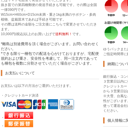
たはヤマト宅急便で発送させていただきます。
抜き苗での第四種郵便の発送手続きも可能です。その際は全国
一律390円です。
W15cm×H60cm×D15cm未満・重さ1kg未満のサボテン・多肉
植物、盆栽苗木であれば手続き可能です。
その際は送料の金額をご注文後にこちらで変更させていただき
ます。
10,000円(税込)以上のお買い上げで
送料無料！
です。
*離島は別途費用を頂く場合がございます。お問い合わせく
ださい。
ゆうパックまた
*できる限り一梱包での配送を心がけておりますが、宅配便
ご指定時間帯に
規約および重さ、安全性を考慮して、同一注文内であって
も梱包を複数に分割させていただく場合がございます。
納期につい
お支払いについて
銀行振込・コン
３営業日以内に
お支払いは以下の方法がご選択いただけます。
クレジットカー
から３営業日以
・クレジットカード決済
※大雪、台風な
性がございます
使って運送会社
ください。
・
個人情報に
・