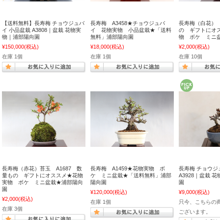
【送料無料】長寿梅 チョウジュバ
長寿梅 A3458★チョウジュバ
長寿梅（白花） 
イ 小品盆栽 A3808｜盆栽 花物実
イ 花物実物 小品盆栽★「送料
の ギフトにオ
物｜浦部陽向園
無料」浦部陽向園
物 ボケ ミニ
¥150,000
(税込)
¥18,000
(税込)
¥2,000
(税込)
在庫 1個
在庫 1個
在庫 10個
長寿梅（赤花）苔玉 A1687 数
長寿梅 A1459★花物実物 ボ
長寿梅 チョウジ
量もの ギフトにオススメ★花物
ケ ミニ盆栽★「送料無料」浦部
A3928｜盆栽 
実物 ボケ ミニ盆栽★浦部陽向
陽向園
園
園
¥120,000
(税込)
¥9,000
(税込)
¥2,000
(税込)
在庫 1個
只今、こちらの
在庫 3個
ございます。