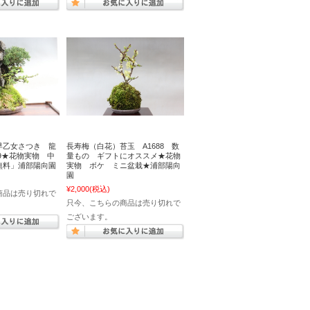
早乙女さつき 龍
長寿梅（白花）苔玉 A1688 数
49★花物実物 中
量もの ギフトにオススメ★花物
無料」浦部陽向園
実物 ボケ ミニ盆栽★浦部陽向
園
¥2,000
(税込)
商品は売り切れで
只今、こちらの商品は売り切れで
ございます。