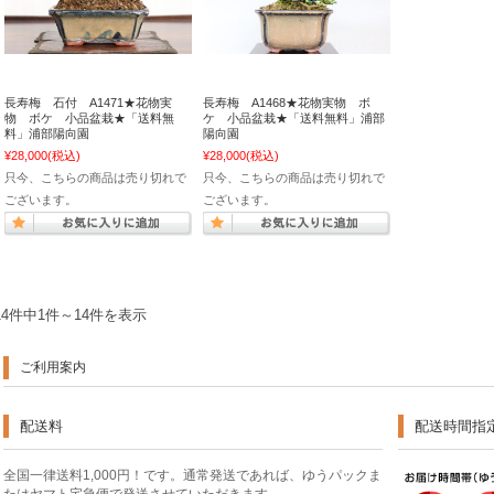
長寿梅 石付 A1471★花物実
長寿梅 A1468★花物実物 ボ
物 ボケ 小品盆栽★「送料無
ケ 小品盆栽★「送料無料」浦部
料」浦部陽向園
陽向園
¥28,000
(税込)
¥28,000
(税込)
只今、こちらの商品は売り切れで
只今、こちらの商品は売り切れで
ございます。
ございます。
14件中1件～14件を表示
ご利用案内
配送料
配送時間指
全国一律送料1,000円！です。通常発送であれば、ゆうパックま