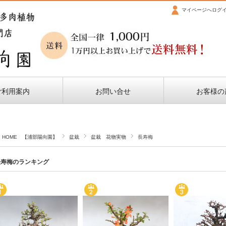
マイページへログ
ご利用案内
お問い合せ
お客様の
HOME 【浦部陽向園】
盆栽
盆栽 花物実物
長寿梅
長寿梅のランキング