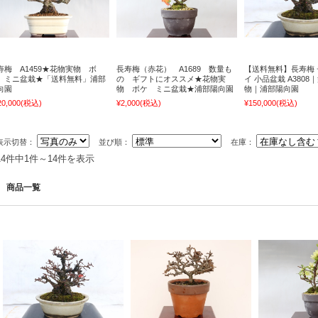
寿梅 A1459★花物実物 ボ
長寿梅（赤花） A1689 数量も
【送料無料】長寿梅
 ミニ盆栽★「送料無料」浦部
の ギフトにオススメ★花物実
イ 小品盆栽 A3808
向園
物 ボケ ミニ盆栽★浦部陽向園
物｜浦部陽向園
20,000
(税込)
¥2,000
(税込)
¥150,000
(税込)
表示切替：
並び順：
在庫：
14件中1件～14件を表示
商品一覧