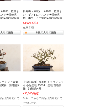
A1690 数量も
長寿梅（赤花） A1689 数量も
ススメ★花物実
の ギフトにオススメ★花物実
盆栽★浦部陽向園
物 ボケ ミニ盆栽★浦部陽向園
¥2,000
(税込)
在庫 13個
ュバイ ミニ盆栽
【送料無料】長寿梅 チョウジュバ
花物実物｜浦部陽向
イ 小品盆栽 A3814｜盆栽 花物実
物｜浦部陽向園
¥38,000
(税込)
商品は売り切れで
只今、こちらの商品は売り切れで
ございます。