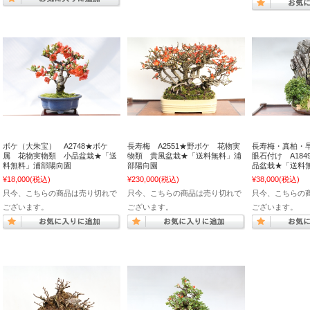
ボケ（大朱宝） A2748★ボケ
長寿梅 A2551★野ボケ 花物実
長寿梅・真柏・
属 花物実物類 小品盆栽★「送
物類 貴風盆栽★「送料無料」浦
眼石付け A18
料無料」浦部陽向園
部陽向園
品盆栽★「送料
¥18,000
(税込)
¥230,000
(税込)
¥38,000
(税込)
只今、こちらの商品は売り切れで
只今、こちらの商品は売り切れで
只今、こちらの
ございます。
ございます。
ございます。