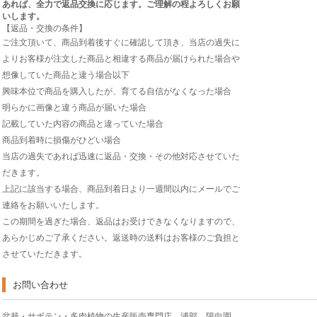
あれば、全力で返品交換に応じます。ご理解の程よろしくお願
いします。
【返品・交換の条件】
ご注文頂いて、商品到着後すぐに確認して頂き、当店の過失に
よりお客様が注文した商品と相違する商品が届けられた場合や
想像していた商品と違う場合以下
興味本位で商品を購入したが、育てる自信がなくなった場合
明らかに画像と違う商品が届いた場合
記載していた内容の商品と違っていた場合
商品到着時に損傷がひどい場合
当店の過失であれば迅速に返品・交換・その他対応させていた
だきます。
上記に該当する場合、商品到着日より一週間以内にメールでご
連絡をお願いいたします。
この期間を過ぎた場合、返品はお受けできなくなりますので、
あらかじめご了承ください。返送時の送料はお客様のご負担と
させていただきます。
お問い合わせ
盆栽・サボテン・多肉植物の生産販売専門店 浦部 陽向園