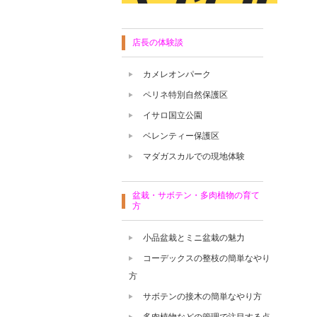
店長の体験談
カメレオンパーク
ペリネ特別自然保護区
イサロ国立公園
ベレンティー保護区
マダガスカルでの現地体験
盆栽・サボテン・多肉植物の育て
方
小品盆栽とミニ盆栽の魅力
コーデックスの整枝の簡単なやり
方
サボテンの接木の簡単なやり方
多肉植物などの管理で注目する点