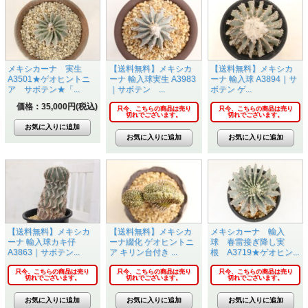
メキシカーナ 実生
【送料無料】メキシカ
【送料無料】メキシカ
A3501★ゲオヒントニ
ーナ 輸入球実生 A3983
ーナ 輸入球 A3894｜サ
ア サボテン★「...
｜サボテン ...
ボテン ゲ...
価格：35,000円(税込)
只今、こちらの商品は売り
只今、こちらの商品は売り
切れでございます。
切れでございます。
【送料無料】メキシカ
【送料無料】メキシカ
メキシカーナ 輸入
ーナ 輸入球カキ仔
ーナ綴化 ゲオヒントニ
球 春雷接ぎ降し実
A3863｜サボテン...
ア キリン台付き ...
根 A3719★ゲオヒン...
只今、こちらの商品は売り
只今、こちらの商品は売り
只今、こちらの商品は売り
切れでございます。
切れでございます。
切れでございます。