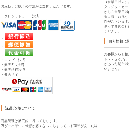
３営業日以内に
お支払いは以下の方法がご選択いただけます。
クレジットカー
から３営業日以
・クレジットカード決済
※大雪、台風な
性がございます
使って運送会社
ください。
・
個人情報に
・
お客様からお預
・
ドレスなど)を
・コンビニ決済
があった場合以
・楽天Edy決済
いません。
・楽天銀行決済
・楽天ペイ
返品交換について
商品管理は徹底的に行っております。
万が一出品中に状態が悪くなってしまっている商品があった場