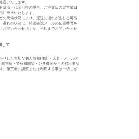
発送いたします。
ド決済・代金引換の場合、ご注文日の翌営業日
内に発送いたします。
どの天候状況により、運送に遅れが生じる可能
。遅れの状況は、発送確認メールの伝票番号を
にお問い合わせ頂くか、当店までお問い合わせ
関して
かりした大切な個人情報(住所・氏名・メールア
、 裁判所・警察機関等・公共機関からの提出要請
外、第三者に譲渡または利用する事は一切ござ