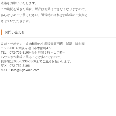
連絡をお願いいたします。
この期間を過ぎた場合、返品はお受けできなくなりますので、
あらかじめご了承ください。返送時の送料はお客様のご負担と
させていただきます。
お問い合わせ
盆栽・サボテン・多肉植物の生産販売専門店 浦部 陽向園
〒563-0014 大阪府池田市木部町47-1
TEL：072-752-3196<受付時間９時～１７時>
ハウスや作業場に居ることが多いですので、
携帯電話:080-5336-6366までご連絡お願いします。
FAX：072-752-3196
MAIL：
info@u-yokoen.com