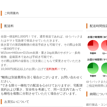
ご利用案内
配送料
配送時間指
全国一律送料1,000円！です。通常発送であれば、ゆうパックま
たはヤマト宅急便で発送させていただきます。
抜き苗での第四種郵便の発送手続きも可能です。その際は全国
一律390円です。
W15cm×H60cm×D15cm未満・重さ1kg未満のサボテン・多肉
植物、盆栽苗木であれば手続き可能です。
その際は送料の金額をご注文後にこちらで変更させていただき
ます。
10,000円(税込)以上のお買い上げで
送料無料！
です。
*離島は別途費用を頂く場合がございます。お問い合わせく
ださい。
ゆうパックまた
*できる限り一梱包での配送を心がけておりますが、宅配便
ご指定時間帯に
規約および重さ、安全性を考慮して、同一注文内であって
も梱包を複数に分割させていただく場合がございます。
納期につい
お支払いについて
銀行振込・コン