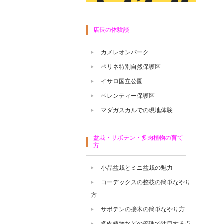
店長の体験談
カメレオンパーク
ペリネ特別自然保護区
イサロ国立公園
ベレンティー保護区
マダガスカルでの現地体験
盆栽・サボテン・多肉植物の育て
方
小品盆栽とミニ盆栽の魅力
コーデックスの整枝の簡単なやり
方
サボテンの接木の簡単なやり方
多肉植物などの管理で注目する点