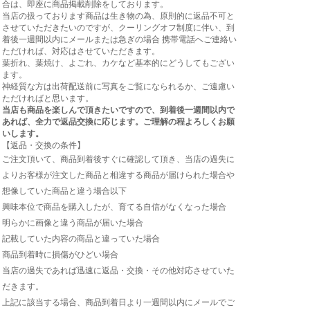
合は、即座に商品掲載削除をしております。
当店の扱っております商品は生き物の為、原則的に返品不可と
させていただきたいのですが、クーリングオフ制度に伴い、到
着後一週間以内にメールまたは急ぎの場合 携帯電話へご連絡い
ただければ、対応はさせていただきます。
葉折れ、葉焼け、よごれ、カケなど基本的にどうしてもござい
ます。
神経質な方は出荷配送前に写真をご覧になられるか、ご遠慮い
ただければと思います。
当店も商品を楽しんで頂きたいですので、到着後一週間以内で
あれば、全力で返品交換に応じます。ご理解の程よろしくお願
いします。
【返品・交換の条件】
ご注文頂いて、商品到着後すぐに確認して頂き、当店の過失に
よりお客様が注文した商品と相違する商品が届けられた場合や
想像していた商品と違う場合以下
興味本位で商品を購入したが、育てる自信がなくなった場合
明らかに画像と違う商品が届いた場合
記載していた内容の商品と違っていた場合
商品到着時に損傷がひどい場合
当店の過失であれば迅速に返品・交換・その他対応させていた
だきます。
上記に該当する場合、商品到着日より一週間以内にメールでご