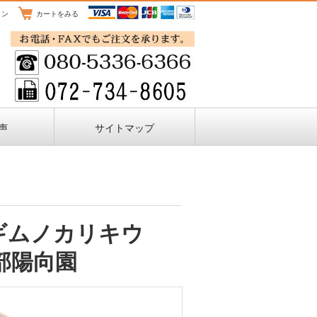
イン
カートをみる
声
サイトマップ
★ギムノカリキウ
部陽向園