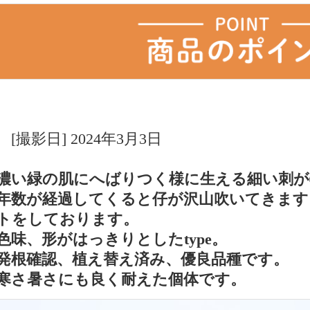
[撮影日] 2024年3月3日
濃い緑の肌にへばりつく様に生える細い刺が
年数が経過してくると仔が沢山吹いてきます
トをしておりま
色味、形がはっきりとしたtype。
発根確認、植え替え済み、優良品種です。
寒さ暑さにも良く耐えた個体です。