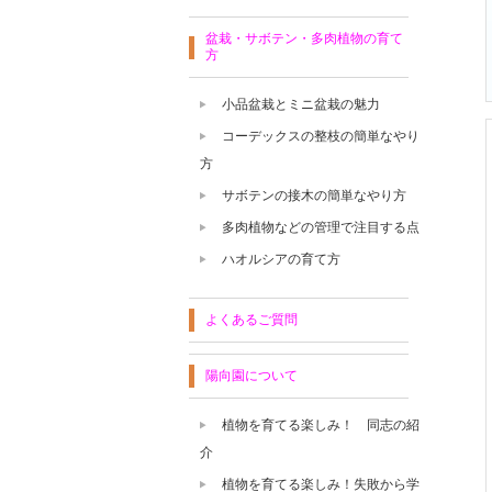
盆栽・サボテン・多肉植物の育て
方
小品盆栽とミニ盆栽の魅力
コーデックスの整枝の簡単なやり
方
サボテンの接木の簡単なやり方
多肉植物などの管理で注目する点
ハオルシアの育て方
よくあるご質問
陽向園について
植物を育てる楽しみ！ 同志の紹
介
植物を育てる楽しみ！失敗から学