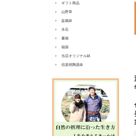
ギフト商品
山野草
盆栽鉢
水石
書籍
福袋
当店オリジナル鉢
信楽焼陶器鉢