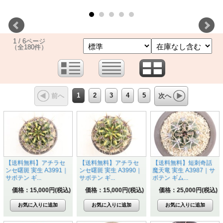
1 / 6ページ
（全180件）
1
2
3
4
5
前へ
次へ
【送料無料】アチラセ
【送料無料】アチラセ
【送料無料】短刺奇話
ンセ曙斑 実生 A3991｜
ンセ曙斑 実生 A3990｜
魔天竜 実生 A3987｜サ
サボテン ギ...
サボテン ギ...
ボテン ギム...
価格：15,000円(税込)
価格：15,000円(税込)
価格：25,000円(税込)