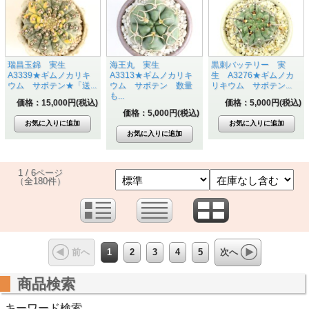
瑞昌玉錦 実生
海王丸 実生
黒刺バッテリー 実
A3339★ギムノカリキ
A3313★ギムノカリキ
生 A3276★ギムノカ
ウム サボテン★「送...
ウム サボテン 数量
リキウム サボテン...
も...
価格：15,000円(税込)
価格：5,000円(税込)
価格：5,000円(税込)
1 / 6ページ
（全180件）
1
2
3
4
5
前へ
次へ
商品検索
キーワード検索