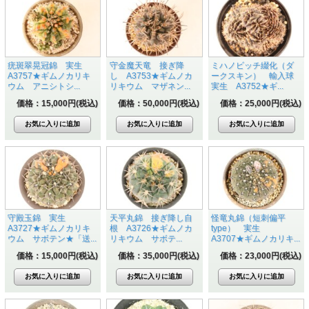
疣斑翠晃冠錦 実生
守金魔天竜 接ぎ降
ミハノビッチ綴化（ダ
A3757★ギムノカリキ
し A3753★ギムノカ
ークスキン） 輸入球
ウム アニシトシ...
リキウム マザネン...
実生 A3752★ギ...
価格：15,000円(税込)
価格：50,000円(税込)
価格：25,000円(税込)
守殿玉錦 実生
天平丸錦 接ぎ降し自
怪竜丸錦（短刺偏平
A3727★ギムノカリキ
根 A3726★ギムノカ
type） 実生
ウム サボテン★「送...
リキウム サボテ...
A3707★ギムノカリキ...
価格：15,000円(税込)
価格：35,000円(税込)
価格：23,000円(税込)